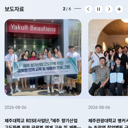
보도자료
2
/
6
2026-08-06
2026-08-06
제주대학교 RISE사업단,「제주 향기산업
제주관광대학교 앵커사
고도화를 위한 글로벌 연계 교육 및 제품화
는 초광역 창업벨트 