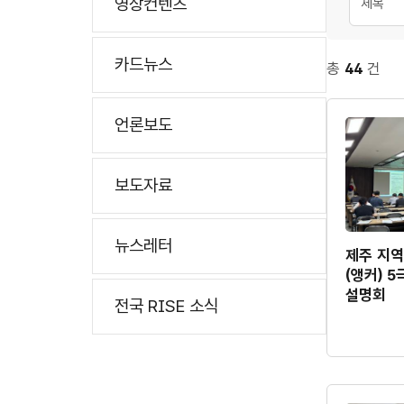
영상컨텐츠
분류 선
카드뉴스
총
44
건
언론보도
보도자료
뉴스레터
제주 지
(앵커) 
설명회
전국 RISE 소식