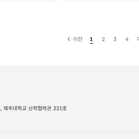
이전
1
2
3
4
4, 제주대학교 산학협력관 221호