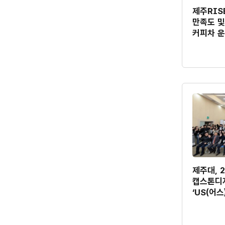
제주RIS
만족도 및
커피차 
제주대, 
캡스톤디
‘US(어스