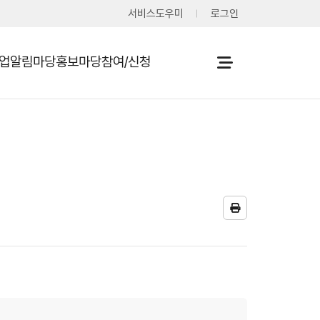
서비스도우미
로그인
사업
알림마당
홍보마당
참여/신청
열기
열기
열기
열기
프
린
트